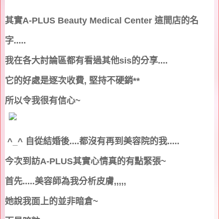
其實
A-PLUS Beauty Medical Center
這間店的名
字
.....
我在各大討論區都有看過其他
sis
的分享
....
它的好處是逐次收費
,
堅持不硬銷
**
所以令我很有信心
~
^_^
自從結婚後
....
都沒有再到美容院的我
.....
今次到訪
A-PLUS
其實心情真的有點緊張
~
首先
.....
美容師為我分析皮膚
,,,,,
她說我面上的並非暗倉
~