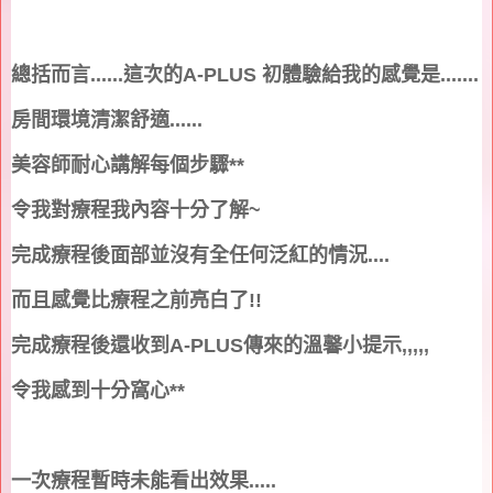
總括而言
......
這次的
A-PLUS
初體驗給我的感覺是
.......
房間環境清潔舒適
......
美容師耐心講解每個步驟
**
令我對療程我內容十分了解
~
完成療程後面部並沒有全任何泛紅的情況
....
而且感覺比療程之前亮白了
!!
完成療程後還收到
A-PLUS
傳來的溫馨小提示
,,,,,
令我感到十分窩心
**
一次療程暫時未能看出效果
.....