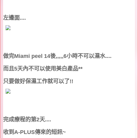
左邊面
....
做完
Miami peel 14
後
,,,,,6
小時不可以濕水
....
而且
5
天內不可以使用美白產品
**
只要做好保濕工作就可以了
!!
完成療程的第
2
天
....
收到
A-PLUS
傳來的短訊
~