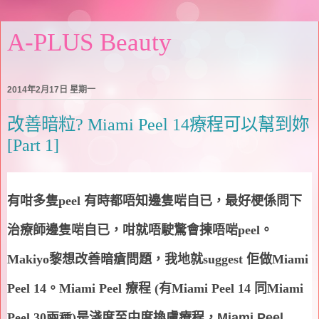
A-PLUS Beauty
2014年2月17日 星期一
改善暗粒? Miami Peel 14療程可以幫到妳
[Part 1]
有咁多隻
peel
有時都唔知邊隻啱自已，最好梗係問下
治療師邊隻啱自已，咁就唔駛驚會揀唔啱
peel
。
Makiyo
黎想改善暗瘡問題，我地就
suggest
佢做
Miami
Peel 14
。
Miami Peel
療程 (
有
Miami Peel 14
同
Miami
Peel 30兩種)
是淺度至中度換膚療程，
Miami Peel