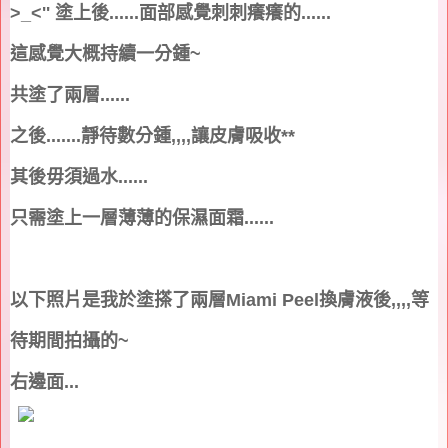
>_<''
塗上後
......
面部感覺刺刺癢癢的
......
這感覺大概持續一分鍾
~
共塗了兩層
......
之後
.......
靜待數分鍾
,,,,
讓皮膚吸收
**
其後毋須過水
......
只需塗上一層薄薄的保濕面霜
......
以下照片是我於塗搽了兩層
Miami Peel
換膚液後
,,,,
等
待期間拍攝的
~
右邊面
...