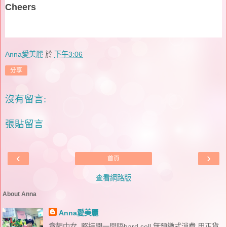
Cheers
Anna愛美麗
於
下午3:06
分享
沒有留言:
張貼留言
‹
›
首頁
查看網路版
About Anna
Anna愛美麗
貪靚中女, 堅持開一間唔hard sell,無預繳式消費,用正貨,