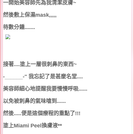
一開始美容師先為我清潔皮膚
~
然後敷上保濕
mask,,,,,
待數分鍾
.......
接著
....
塗上一層很刺鼻的東西
~
-______-''
我忘記了是甚麼名堂
....
美容師細心地提醒我要慢慢呼吸
......
以免被刺鼻的氣味嗆到
......
然後
.....
便是這個療程的重點了
!!!
塗上
Miami Peel
換膚液
**