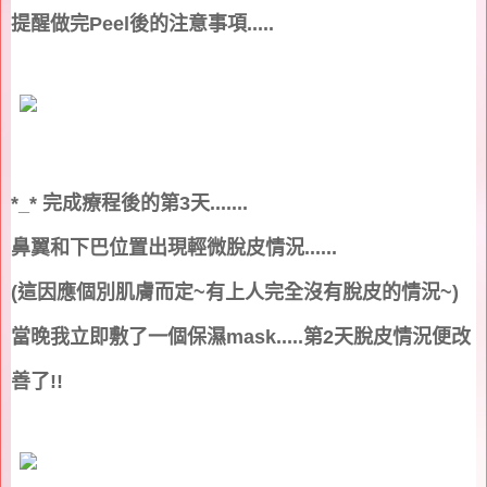
提醒做完
Peel
後的注意事項
.....
*_*
完成療程後的第
3
天
.......
鼻翼和下巴位置出現輕微脫皮情況
......
(
這因應個別肌膚而定
~
有上人完全沒有脫皮的情況
~)
當晚我立即敷了一個保濕
mask.....
第
2
天脫皮情況便改
善了
!!